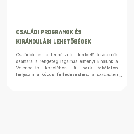
Családi Programok És
Kirándulási Lehetőségek
Családok és a természetet kedvelő kirándulók
számára is rengeteg izgalmas élményt kínálunk a
Velencei-tó közelében.
A park tökéletes
helyszín a közös felfedezéshez:
a szabadtéri
látványosságok, mint az eredeti harckocsi, a 158
méter hosszú lövészárok és a Huszárszobor, mind
érdekes történeteket mesélnek. A gyerekeket és
felnőtteket egyaránt lenyűgözik az interaktív
élmények, mint a családi nyomozás Bátor Sárával,
a pákozdi csata rejtett hősével, vagy a
szimulátorok, melyek különleges kalandokat
ígérnek. Pihenjenek meg kávézónk teraszán, ahol
frissítővel és a Velencei-tóra nyíló csodás kilátással