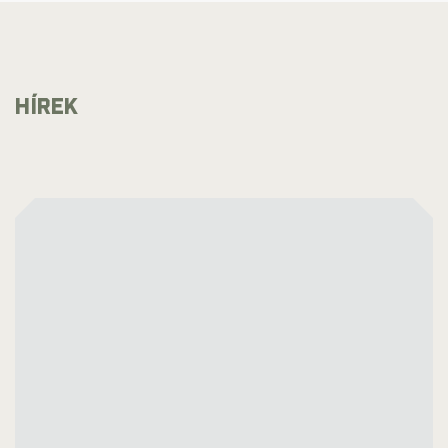
várjuk Önöket, és fedezzék fel nálunk és velünk a
történelem és a természet csodáit!
HÍREK