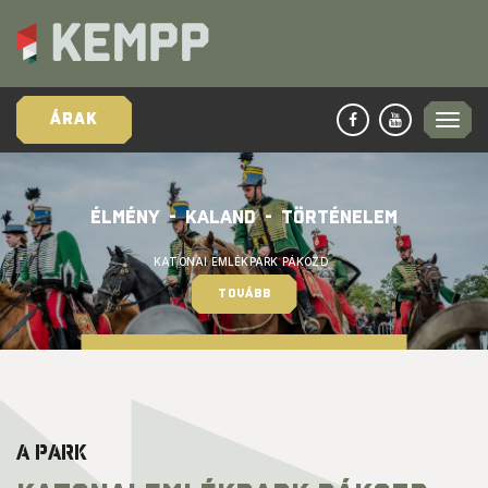
ÁRAK
ÉLMÉNY  -  KALAND  -  TÖRTÉNELEM
KATONAI EMLÉKPARK PÁKOZD  
TOVÁBB
A PARK