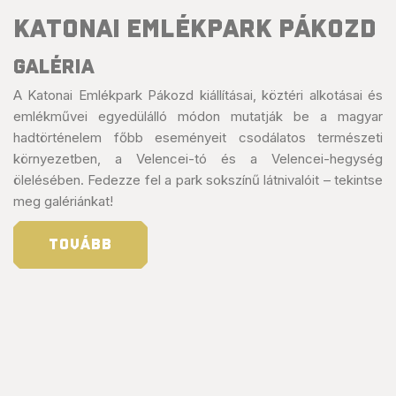
Katonai Emlékpark Pákozd
GALÉRIA
A Katonai Emlékpark Pákozd kiállításai, köztéri alkotásai és
emlékművei egyedülálló módon mutatják be a magyar
hadtörténelem főbb eseményeit csodálatos természeti
környezetben, a Velencei-tó és a Velencei-hegység
ölelésében. Fedezze fel a park sokszínű látnivalóit – tekintse
meg galériánkat!
TOVÁBB