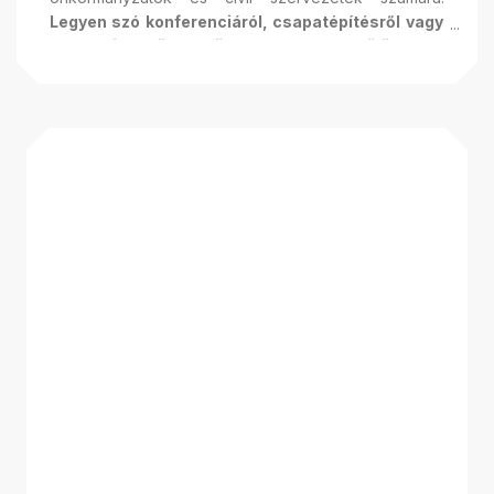
Legyen szó konferenciáról, csapatépítésről vagy
szakmai együttműködésről, a park különleges
atmoszférája, rugalmas helyszínei és
professzionális szolgáltatásai garantálják a
tartalmas élményt és értékteremtő
kapcsolatokat.
Válassza rendezvénye, tréningje
vagy partnersége helyszínéül a katonai
hagyományokat és természet közelséget ötvöző
Emlékparkot!