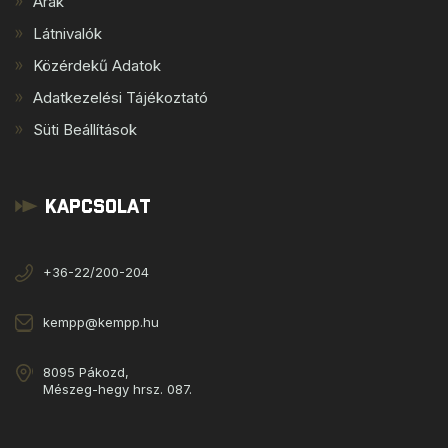
Árak
Látnivalók
Közérdekű Adatok
Adatkezelési Tájékoztató
Süti Beállítások
Kapcsolat
+36-22/200-204
kempp@kempp.hu
8095 Pákozd,
Mészeg-hegy hrsz. 087.