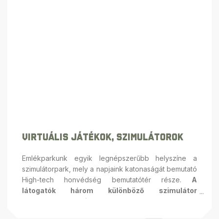
Virtuális Játékok, Szimulátorok
Emlékparkunk egyik legnépszerűbb helyszíne a
szimulátorpark, mely a napjaink katonaságát bemutató
High-tech honvédség bemutatótér része.
A
látogatók három különböző szimulátor
segítségével ismerkedhetnek meg a
haditechnika működésével.
Az eredeti MiG-21