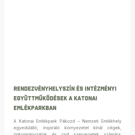
Rendezvényhelyszín És Intézményi
Együttműködések A Katonai
Emlékparkban
A Katonai Emlékpark Pákozd – Nemzeti Emlékhely
egyedülálló, inspiráló környezetet kínál cégek,
önkormányzatok és civil szervezetek számára.