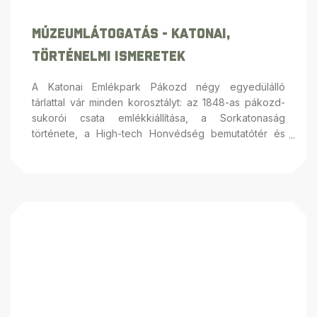
Múzeumlátogatás - Katonai,
Történelmi Ismeretek
A Katonai Emlékpark Pákozd négy egyedülálló
tárlattal vár minden korosztályt: az 1848-as pákozd-
sukorói csata emlékkiállítása, a Sorkatonaság
története, a High-tech Honvédség bemutatótér és
szimulátorok, valamint a Békefenntartó
emlékgyűjtemény
segítenek mélyebben megérteni
a magyar haderő múltját, mindennapjait és
nemzetközi küldetéseit
— fedezze fel, milyen
élmények és inspirációk várják Önt is nálunk!