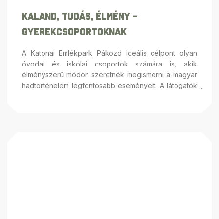
Kaland, Tudás, Élmény –
Gyerekcsoportoknak
A Katonai Emlékpark Pákozd ideális célpont olyan
óvodai és iskolai csoportok számára is, akik
élményszerű módon szeretnék megismerni a magyar
hadtörténelem legfontosabb eseményeit. A látogatók
sokféle interaktív programon vehetnek részt, mint
például a BakaLand akadálypálya, huszárvágás
tanulása és taktikai lézerharc, miközben a nemzeti
jelképekkel és katonai hagyományokkal is
megismerkedhetnek. A programokat tapasztalt
tárlatvezetők és animátorok kísérik, biztosítva, hogy
minden korosztály számára maradandó élményt
nyújtsanak. Ismerjék meg színes programjainkat!