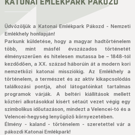
KATONAI EMLÉKPARK PÁKOZD
Üdvözöljük a Katonai Emlékpark Pákozd - Nemzeti
Emlékhely honlapján!
Parkunk küldetése, hogy a magyar hadtörténelem
több, mint másfél évszázados történetét
élményszerűen és hitelesen mutassa be – 1848-tól
kezdődően, a XX. század háborúin át a modern kori
nemzetközi katonai missziókig. Az Emlékhely a
történelem, a természet és az aktív kikapcsolódás
találkozási pontja, ahol látogatóinkat tartalmas
programok várják. A beltéri kiállítások mellett
köztéri alkotásokkal kísért sétaút vezet végig egy
szimbolikus időutazáson, mindezt a Velencei-tó és a
Velencei-hegység lenyűgöző környezetében.
Élmény - kaland - történelem - szeretettel vár a
pákozdi Katonai Emlékpark!