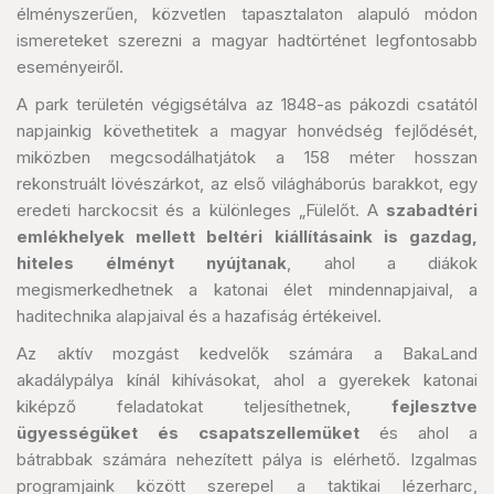
élményszerűen, közvetlen tapasztalaton alapuló módon
ismereteket szerezni a magyar hadtörténet legfontosabb
eseményeiről.
A park területén végigsétálva az 1848-as pákozdi csatától
napjainkig követhetitek a magyar honvédség fejlődését,
miközben megcsodálhatjátok a 158 méter hosszan
rekonstruált lövészárkot, az első világháborús barakkot, egy
eredeti harckocsit és a különleges „Fülelőt. A
szabadtéri
emlékhelyek mellett beltéri kiállításaink is gazdag,
hiteles élményt nyújtanak
, ahol a diákok
megismerkedhetnek a katonai élet mindennapjaival, a
haditechnika alapjaival és a hazafiság értékeivel.
Az aktív mozgást kedvelők számára a BakaLand
akadálypálya kínál kihívásokat, ahol a gyerekek katonai
kiképző feladatokat teljesíthetnek,
fejlesztve
ügyességüket és csapatszellemüket
és ahol a
bátrabbak számára nehezített pálya is elérhető. Izgalmas
programjaink között szerepel a taktikai lézerharc,