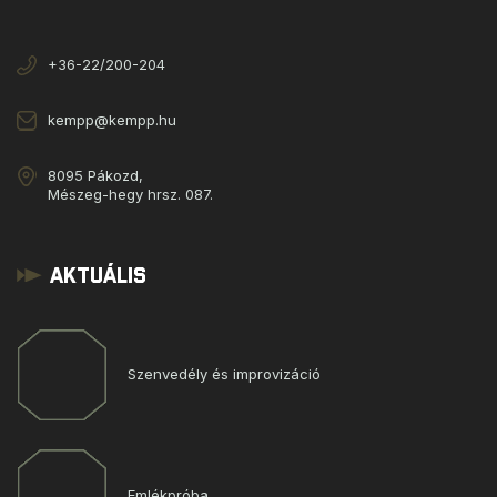
+36-22/200-204
kempp@kempp.hu
8095 Pákozd,
Mészeg-hegy hrsz. 087.
Aktuális
Szenvedély és improvizáció
Emlékpróba