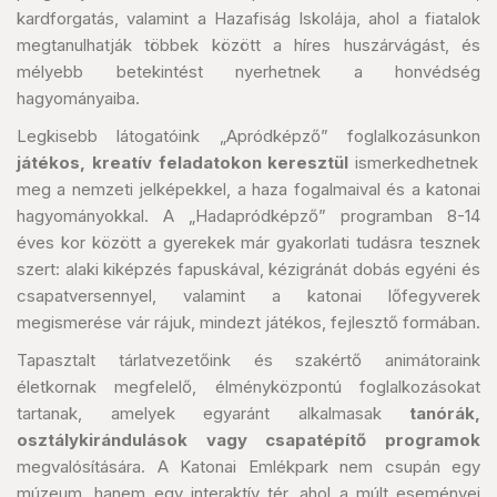
kardforgatás, valamint a Hazafiság Iskolája, ahol a fiatalok
megtanulhatják többek között a híres huszárvágást, és
mélyebb betekintést nyerhetnek a honvédség
hagyományaiba.
Legkisebb látogatóink „Apródképző” foglalkozásunkon
játékos, kreatív feladatokon keresztül
ismerkedhetnek
meg a nemzeti jelképekkel, a haza fogalmaival és a katonai
hagyományokkal. A „Hadapródképző” programban 8-14
éves kor között a gyerekek már gyakorlati tudásra tesznek
szert: alaki kiképzés fapuskával, kézigránát dobás egyéni és
csapatversennyel, valamint a katonai lőfegyverek
megismerése vár rájuk, mindezt játékos, fejlesztő formában.
Tapasztalt tárlatvezetőink és szakértő animátoraink
életkornak megfelelő, élményközpontú foglalkozásokat
tartanak, amelyek egyaránt alkalmasak
tanórák,
osztálykirándulások vagy csapatépítő programok
megvalósítására. A Katonai Emlékpark nem csupán egy
múzeum, hanem egy interaktív tér, ahol a múlt eseményei