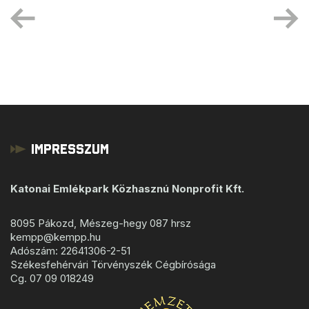
Impresszum
Katonai Emlékpark Közhasznú Nonprofit Kft.
8095 Pákozd, Mészeg-hegy 087 hrsz
kempp@kempp.hu
Adószám: 22641306-2-51
Székesfehérvári Törvényszék Cégbírósága
Cg. 07 09 018249