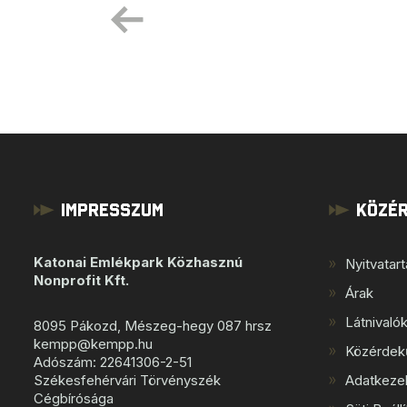
Impresszum
Közér
Katonai Emlékpark Közhasznú
Nyitvatar
Nonprofit Kft.
Árak
Látnivaló
8095 Pákozd, Mészeg-hegy 087 hrsz
kempp@kempp.hu
Közérdek
Adószám: 22641306-2-51
Székesfehérvári Törvényszék
Adatkezel
Cégbírósága