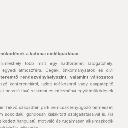
tműködések a katonai emlékparkban
lékhely több mint egy hadtörténeti látogatóhely:
et, egyedi atmoszféra. Cégek, önkormányzatok és civil
teremtő rendezvényhelyszínt, valamint változatos
zó konferenciáról, üzleti találkozóról vagy csapatépítő
dhat hosszú távú szakmai és intézményi együttműködések
ben fekvő szabadtéri park nemcsak lenyűgöző természeti
 sokoldalú, gondosan kialakított szolgáltatásaival is. Ha
lkedett hangulatú, motiváló és rugalmasan alkalmazkodik
k ideális választás.