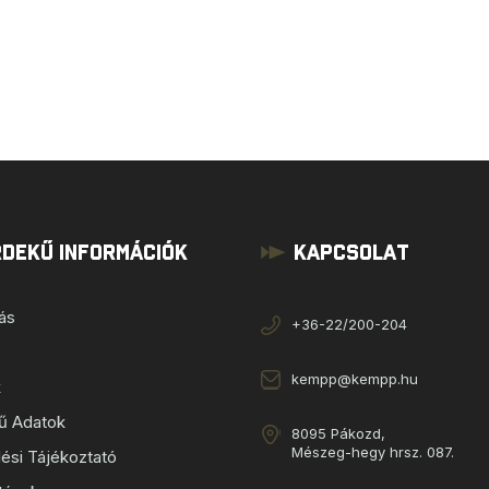
dekű Információk
Kapcsolat
tás
+36-22/200-204
kempp@kempp.hu
k
ű Adatok
8095 Pákozd,
Mészeg-hegy hrsz. 087.
ési Tájékoztató