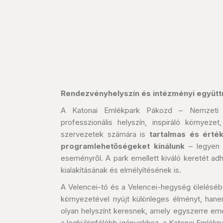
Rendezvényhelyszín és intézményi együt
A Katonai Emlékpark Pákozd – Nemzeti Em
professzionális helyszín, inspiráló környez
szervezetek számára is
tartalmas és érték
programlehetőségeket kínálunk
– legyen s
eseményről. A park emellett kiváló keretét a
kialakításának és elmélyítésének is.
A Velencei-tó és a Velencei-hegység ölelésé
környezetével nyújt különleges élményt, hanem
olyan helyszínt keresnek, amely egyszerre eme
a legkülönfélébb igényekhez, a Katonai Emlékpar