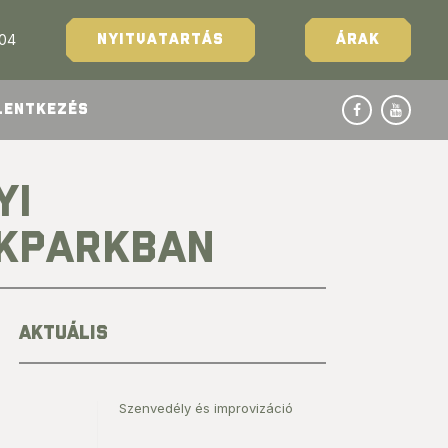
204
NYITVATARTÁS
ÁRAK
LENTKEZÉS
YI
ÉKPARKBAN
AKTUÁLIS
Szenvedély és improvizáció