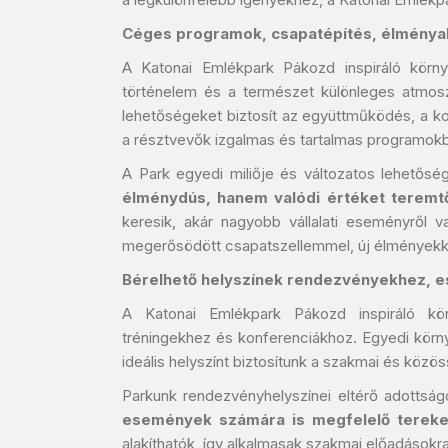
Céges programok, csapatépítés, élménya
A Katonai Emlékpark Pákozd inspiráló körn
történelem és a természet különleges atmos
lehetőségeket biztosít az együttműködés, a k
a résztvevők izgalmas és tartalmas programokb
A Park egyedi miliője és változatos lehetőség
élménydús, hanem valódi értéket terem
keresik, akár nagyobb vállalati eseményről 
megerősödött csapatszellemmel, új élményekke
Bérelhető helyszínek rendezvényekhez,
A Katonai Emlékpark Pákozd inspiráló kör
tréningekhez és konferenciákhoz. Egyedi körny
ideális helyszínt biztosítunk a szakmai és köz
Parkunk rendezvényhelyszínei eltérő adottság
események számára is megfelelő tereket
alakíthatók, így alkalmasak szakmai előadásokr