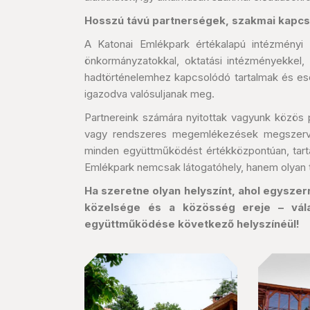
Hosszú távú partnerségek, szakmai kapcs
A Katonai Emlékpark értékalapú intézményi
önkormányzatokkal, oktatási intézményekkel, 
hadtörténelemhez kapcsolódó tartalmak és es
igazodva valósuljanak meg.
Partnereink számára nyitottak vagyunk közös
vagy rendszeres megemlékezések megszervez
minden együttműködést értékközpontúan, tart
Emlékpark nemcsak látogatóhely, hanem olyan té
Ha szeretne olyan helyszínt, ahol egyszer
közelsége és a közösség ereje – vál
együttműködése következő helyszínéül!