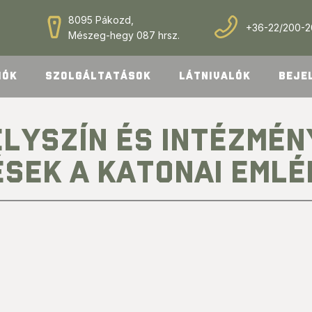
8095 Pákozd,
+36-22/200-
Mészeg-hegy 087 hrsz.
IÓK
SZOLGÁLTATÁSOK
LÁTNIVALÓK
BEJE
LYSZÍN ÉS INTÉZMÉN
SEK A KATONAI EML