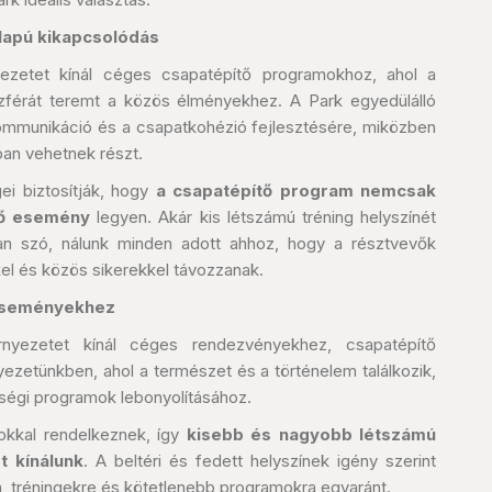
lapú kikapcsolódás
yezetet kínál céges csapatépítő programokhoz, ahol a
zférát teremt a közös élményekhez. A Park egyedülálló
ommunikáció és a csapatkohézió fejlesztésére, miközben
an vehetnek részt.
ei biztosítják, hogy
a csapatépítő program nemcsak
tő esemény
legyen. Akár kis létszámú tréning helyszínét
van szó, nálunk minden adott ahhoz, hogy a résztvevők
l és közös sikerekkel távozzanak.
 eseményekhez
nyezetet kínál céges rendezvényekhez, csapatépítő
ezetünkben, ahol a természet és a történelem találkozik,
össégi programok lebonyolításához.
okkal rendelkeznek, így
kisebb és nagyobb létszámú
 kínálunk
. A beltéri és fedett helyszínek igény szerint
a, tréningekre és kötetlenebb programokra egyaránt.