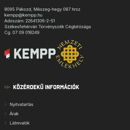
8095 Pákozd, Mészeg-hegy 087 hrsz
kempp@kempp.hu
Adószám: 22641306-2-51
Székesfehérvári Törvényszék Cégbírósága
Cg. 07 09 018249
Közérdekű Információk
Nyitvatartás
Árak
Látnivalók