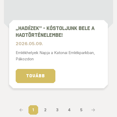
„HADIÍZEK” - Kóstoljunk bele a
hadtörténelembe!
2026.05.09.
Emlékhelyek Napja a Katonai Emlékparkban,
Pákozdon
TOVÁBB
1
2
3
4
5
Első
Utolsó
Oldal
Oldal