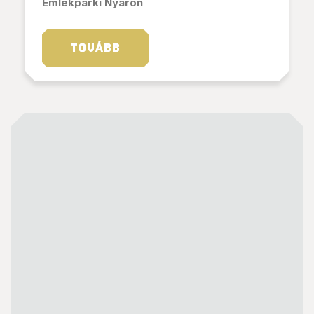
Emlékparki Nyáron
TOVÁBB