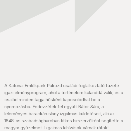
A Katonai Emlékpark Pákozd családi foglalkoztató füzete
igazi élményprogram, ahol a történelem kalanddá válik, és a
család minden tagja hősként kapcsolódhat be a
nyomozásba. Fedezzétek fel együtt Bátor Sára, a
leleményes barackáruslány izgalmas küldetéseit, aki az
1848-as szabadságharcban titkos hírszerzőként segítette a
magyar győzelmet. Izgalmas kihívások várnak rátok!