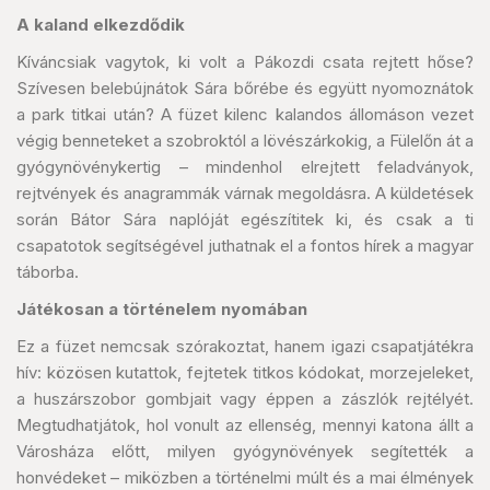
A kaland elkezdődik
Kíváncsiak vagytok, ki volt a Pákozdi csata rejtett hőse?
Szívesen belebújnátok Sára bőrébe és együtt nyomoznátok
a park titkai után? A füzet kilenc kalandos állomáson vezet
végig benneteket a szobroktól a lövészárkokig, a Fülelőn át a
gyógynövénykertig – mindenhol elrejtett feladványok,
rejtvények és anagrammák várnak megoldásra. A küldetések
során Bátor Sára naplóját egészítitek ki, és csak a ti
csapatotok segítségével juthatnak el a fontos hírek a magyar
táborba.
Játékosan a történelem nyomában
Ez a füzet nemcsak szórakoztat, hanem igazi csapatjátékra
hív: közösen kutattok, fejtetek titkos kódokat, morzejeleket,
a huszárszobor gombjait vagy éppen a zászlók rejtélyét.
Megtudhatjátok, hol vonult az ellenség, mennyi katona állt a
Városháza előtt, milyen gyógynövények segítették a
honvédeket – miközben a történelmi múlt és a mai élmények