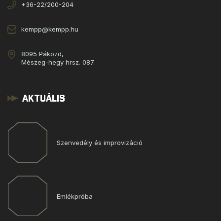
+36-22/200-204
kempp@kempp.hu
8095 Pákozd,
Mészeg-hegy hrsz. 087.
Aktuális
Szenvedély és improvizáció
Emlékpróba