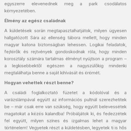
egyszerre elevenednek meg a park csodálatos
környezetében.
Élmény az egész családnak
A küldetések során megtapasztalhatjátok, milyen ügyesen
hallgatózott Sára az ellenség tábora mellett, hogy minden
magyar katona biztonságban lehessen. Logikai feladatok,
fejtörők és rejtvények gondoskodnak róla, hogy minden
korosztály számára tartalmas élményt nyújtson a program –
a legkisebbektől egészen a nagyszülőkig mindenki
megtalálhatja benne a saját kihívását és örömét.
Hogyan vehettek részt benne?
A családi foglalkoztató füzetet a kódolóval és a
varázslámpával együtt az információs pultnál szerezhetitek
be – már csak erre van szükség, hogy együtt belevessétek
magatokat a közös kalandba! Próbáljátok ki, és fedezzétek
fel együtt, milyen színes és izgalmas lehet a magyar
történelem! Vegyetek részt a küldetésben, legyetek ti is hős