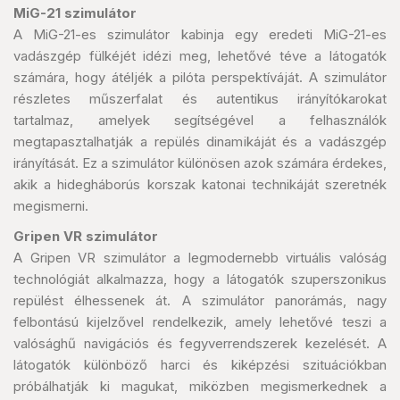
MiG-21 szimulátor
A MiG-21-es szimulátor kabinja egy eredeti MiG-21-es
vadászgép fülkéjét idézi meg, lehetővé téve a látogatók
számára, hogy átéljék a pilóta perspektíváját. A szimulátor
részletes műszerfalat és autentikus irányítókarokat
tartalmaz, amelyek segítségével a felhasználók
megtapasztalhatják a repülés dinamikáját és a vadászgép
irányítását. Ez a szimulátor különösen azok számára érdekes,
akik a hidegháborús korszak katonai technikáját szeretnék
megismerni.
Gripen VR szimulátor
A Gripen VR szimulátor a legmodernebb virtuális valóság
technológiát alkalmazza, hogy a látogatók szuperszonikus
repülést élhessenek át. A szimulátor panorámás, nagy
felbontású kijelzővel rendelkezik, amely lehetővé teszi a
valósághű navigációs és fegyverrendszerek kezelését. A
látogatók különböző harci és kiképzési szituációkban
próbálhatják ki magukat, miközben megismerkednek a