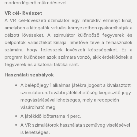
modern légierő működésével.
VR cél-lövészet
A VR cél-lövészeti szimulátor egy interaktív élményt kínál,
amelyben a látogatók virtuális környezetben gyakorolhatják a
célzott lövéseket. A szimulátor különböző fegyverek és
célpontok választékát kínálja, lehetővé téve a felhasználók
számára, hogy fejlesszék lövészeti készségeiket. Ez a
program különösen azok számára vonzó, akik érdeklődnek a
fegyverek és a katonai taktika iránt.
Használati szabályok
A belépőjegy 1 alkalmas játékra jogosít a kiválasztott
szimulátoron.További játéklehetőség kiegészítő jegy
megvásárlásával lehetséges, mely a recepción
vásárolható meg.
A játékidő időtartama 4 perc.
A VR szimulátorok használata szemüveg viselésével
is lehetséges.