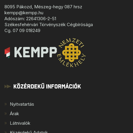
8095 Pákozd, Mészeg-hegy 087 hrsz
kempp@kempp.hu
Adószám: 22641306-2-51
Székesfehérvári Törvényszék Cégbírósága
Cg. 07 09 018249
Közérdekű Információk
Nyitvatartás
Árak
Látnivalók
Közérdekű Adatok