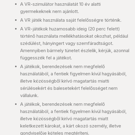
A VR-szimulátor használatát 10 év alatti
gyermekeknek nem ajánlott.
A VR játék használata saját felelősségre történik.
A VR-játékok huzamosabb ideig (20 perc felett)
történő használata mellékhatásokat okozhat, például
szédülést, hányingert vagy szemfáradtságot.
Amennyiben bármely tünetet észlelik, kérjük, azonnal
függesszék fel a játékot.
A játékok, berendezések nem megfelelő
használatából, a fentiek figyelmen kívül hagyásából,
illetve közösségből kirívó magatartás miatti
sérülésekért és balesetekért felelősséget nem
vállalunk.
A játékok, berendezések nem megfelelő
használatából, a fentiek figyelmen kívül hagyásából,
illetve közösségből kirívó magatartás miatt
keletkezett károkat, a kárt okozó személy, illetve
gondviselője köteles megtéríteni.