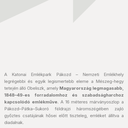
A Katonai Emlékpark Pákozd – Nemzeti Emlékhely
legrégebbi és egyik legismertebb eleme a Mészeg-hegy
tetején álló Obeliszk, amely
Magyarország legmagasabb,
1848–49-es forradalomhoz és szabadságharchoz
kapcsolódó emlékműve
. A 16 méteres márványoszlop a
Pákozd–Pátka–Sukoró földrajzi háromszögében zajló
győztes csatájának hősei előtt tiszteleg, emléket állítva a
diadalnak.