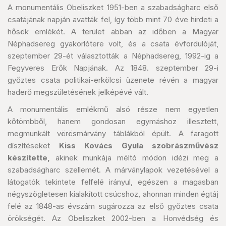
A monumentális Obeliszket 1951-ben a szabadságharc első
csatájának napján avatták fel, így több mint 70 éve hirdeti a
hősök emlékét. A terület abban az időben a Magyar
Néphadsereg gyakorlótere volt, és a csata évfordulóját,
szeptember 29-ét választották a Néphadsereg, 1992-ig a
Fegyveres Erők Napjának. Az 1848. szeptember 29-i
győztes csata politikai-erkölcsi üzenete révén a magyar
haderő megszületésének jelképévé vált.
A monumentális emlékmű alsó része nem egyetlen
kőtömbből, hanem gondosan egymáshoz illesztett,
megmunkált vörösmárvány táblákból épült. A faragott
díszítéseket
Kiss Kovács Gyula szobrászművész
készítette,
akinek munkája méltó módon idézi meg a
szabadságharc szellemét. A márványlapok vezetésével a
látogatók tekintete felfelé irányul, egészen a magasban
négyszögletesen kialakított csúcshoz, ahonnan minden égtáj
felé az 1848-as évszám sugározza az első győztes csata
örökségét. Az Obeliszket 2002-ben a Honvédség és