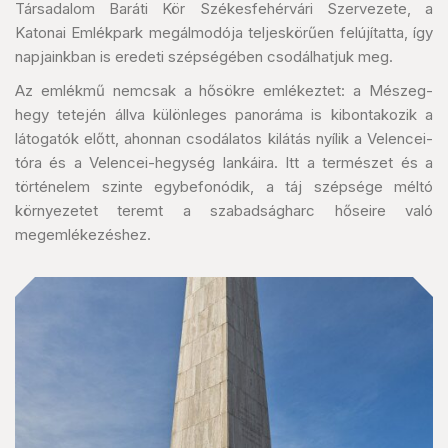
Társadalom Baráti Kör Székesfehérvári Szervezete, a
Katonai Emlékpark megálmodója teljeskörűen felújítatta, így
napjainkban is eredeti szépségében csodálhatjuk meg.
Az emlékmű nemcsak a hősökre emlékeztet: a Mészeg-
hegy tetején állva különleges panoráma is kibontakozik a
látogatók előtt, ahonnan csodálatos kilátás nyílik a Velencei-
tóra és a Velencei-hegység lankáira. Itt a természet és a
történelem szinte egybefonódik, a táj szépsége méltó
környezetet teremt a szabadságharc hőseire való
megemlékezéshez.