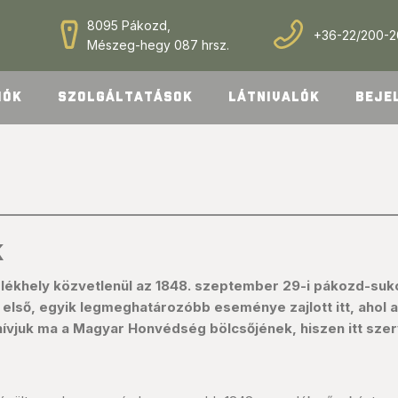
8095 Pákozd,
+36-22/200-
Mészeg-hegy 087 hrsz.
IÓK
SZOLGÁLTATÁSOK
LÁTNIVALÓK
BEJE
K
khely közvetlenül az 1848. szeptember 29-i pákozd-sukoró
lső, egyik legmeghatározóbb eseménye zajlott itt, ahol 
 hívjuk ma a Magyar Honvédség bölcsőjének, hiszen itt szer