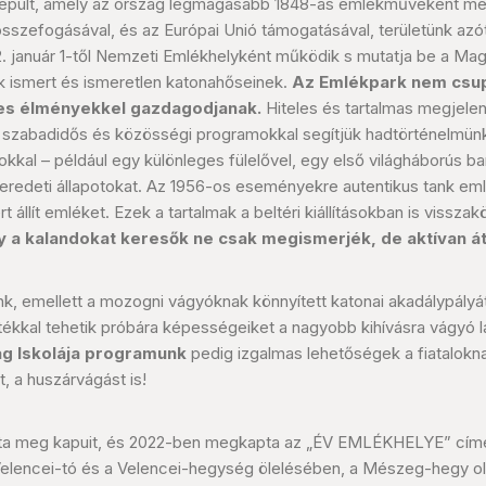
 épült, amely az ország legmagasabb 1848-as emlékműveként mess
sszefogásával, és az Európai Unió támogatásával, területünk azót
012. január 1-től Nemzeti Emlékhelyként működik s mutatja be a M
rok ismert és ismeretlen katonahőseinek.
Az Emlékpark nem csup
tes élményekkel gazdagodjanak.
Hiteles és tartalmas megjelenít
t szabadidős és közösségi programokkal segítjük hadtörténelmün
kkal – például egy különleges fülelővel, egy első világháborús ba
eredeti állapotokat. Az 1956-os eseményekre autentikus tank em
llít emléket. Ezek a tartalmak a beltéri kiállításokban is vissza
a kalandokat keresők ne csak megismerjék, de aktívan át i
, emellett a mozogni vágyóknak könnyített katonai akadálypályát 
tékkal tehetik próbára képességeiket a nagyobb kihívásra vágyó lá
ág Iskolája programunk
pedig izgalmas lehetőségek a fiatalokna
, a huszárvágást is!
otta meg kapuit, és 2022-ben megkapta az „ÉV EMLÉKHELYE” cím
Velencei-tó és a Velencei-hegység ölelésében, a Mészeg-hegy ol