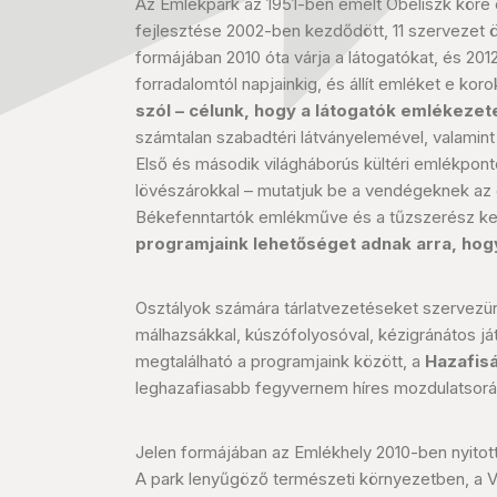
Az Emlékpark az 1951-ben emelt Obeliszk köré
fejlesztése 2002-ben kezdődött, 11 szervezet ö
formájában 2010 óta várja a látogatókat, és 2
forradalomtól napjainkig, és állít emléket e ko
szól – célunk, hogy a látogatók emlékeze
számtalan szabadtéri látványelemével, valamin
Első és második világháborús kültéri emlékponto
lövészárokkal – mutatjuk be a vendégeknek az 
Békefenntartók emlékműve és a tűzszerész kert á
programjaink lehetőséget adnak arra, hogy 
Osztályok számára tárlatvezetéseket szervezünk
málhazsákkal, kúszófolyosóval, kézigránátos já
megtalálható a programjaink között, a
Hazafis
leghazafiasabb fegyvernem híres mozdulatsorát
Jelen formájában az Emlékhely 2010-ben nyit
A park lenyűgöző természeti környezetben, a 