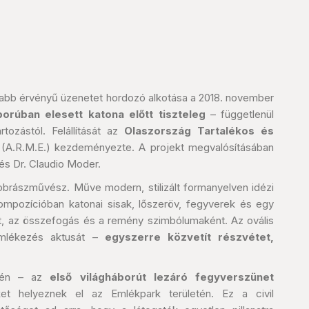
sabb érvényű üzenetet hordozó alkotása a 2018. november
orúban elesett katona előtt tiszteleg
– függetlenül
ozástól. Felállítását az
Olaszország Tartalékos és
(A.R.M.E.) kezdeményezte. A projekt megvalósításában
 és Dr. Claudio Moder.
brászművész. Műve modern, stilizált formanyelven idézi
mpozícióban katonai sisak, lőszeröv, fegyverek és egy
t, az összefogás és a remény szimbólumaként. Az ovális
emlékezés aktusát –
egyszerre közvetít részvétet,
1-én – az
első világháborút lezáró fegyverszünet
t helyeznek el az Emlékpark területén. Ez a civil