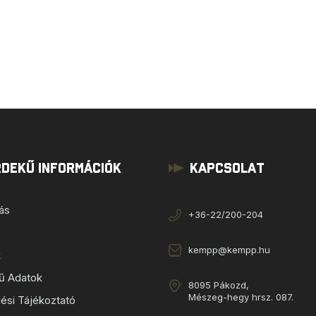
dekű Információk
Kapcsolat
tás
+36-22/200-204
kempp@kempp.hu
k
ű Adatok
8095 Pákozd,
Mészeg-hegy hrsz. 087.
ési Tájékoztató