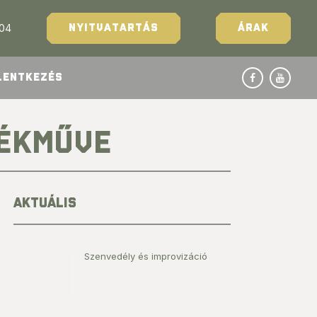
204
NYITVATARTÁS
ÁRAK
LENTKEZÉS
LÉKMŰVE
AKTUÁLIS
Szenvedély és improvizáció