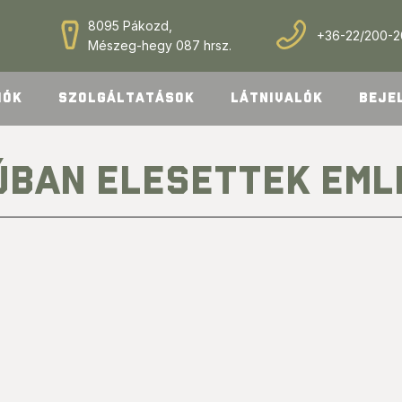
8095 Pákozd,
+36-22/200-
Mészeg-hegy 087 hrsz.
IÓK
SZOLGÁLTATÁSOK
LÁTNIVALÓK
BEJE
ÚBAN ELESETTEK EM