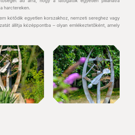
séget ad arra, hogy a látogatók egyetlen pillanatra
 a harctereken.
em kötődik egyetlen korszakhoz, nemzeti sereghez vagy
atát állítja középpontba – olyan emlékeztetőként, amely