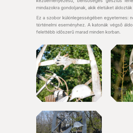
kezdeményezésű, bensőséges gesztus lehető
mindazokra gondoljanak, akik életüket áldozták
Ez a szobor különlegességében egyetemes: n
történelmi eseményhez. A katonák végső áldoz
felettébb időszerű marad minden korban.