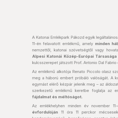
A Katonai Emlékpark Pákozd egyik legáltaláno
11-én felavatott emlékmű, amely
minden háb
nemzettől, katonai szövetségtől vagy hovatart
Alpesi Katonái Közép-Európai Társasága
kulcsszerepet játszott Prof. Antonio Dal Fabrio
Az emlékmű alkotója Renato Piccolo olasz szo
meg a háború embert próbáló valóságát. A ko
egymást elérő kézpár jelenik meg – az áldoza
szerkezetű emlékmű keretbe foglalja az 
fájdalmat és méltóságot.
Az emlékhelyhen minden év november 1
évfordulóján
11 óra 11 perckor mécseseke