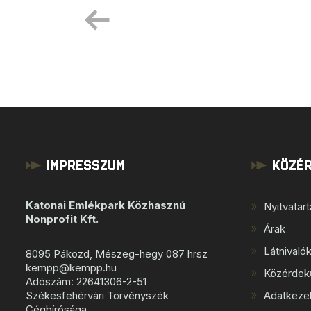
Impresszum
Közér
Katonai Emlékpark Közhasznú
Nyitvatar
Nonprofit Kft.
Árak
Látnivaló
8095 Pákozd, Mészeg-hegy 087 hrsz
kempp@kempp.hu
Közérdek
Adószám: 22641306-2-51
Székesfehérvári Törvényszék
Adatkezel
Cégbírósága