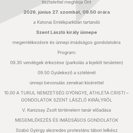
tisztelettel meghívja Önt
2026. június 27. szombat, 09.50 órára
a Katonai Emlékparkban tartandó
Szent László király ünnepe
megemlékezésre és ünnepi imádságos gondolatokra
Program:
09.30 vendégek érkezése (parkolás a kijelölt területen)
09.50 Gyülekező a sztélénél
ünnepi bevonulás zenekari kísérettel
10.00 A TURUL NEMZETSÉG GYÖNGYE, ATHLETA CRISTI –
GONDOLATOK SZENT LÁSZLÓ KIRÁLYRÓL
V. Kanizsay Zsolt történelem tanár előadása
MEGEMLÉKEZÉS ÉS IMÁDSÁGOS GONDOLATOK
Szabó György alezredes protestáns tábori lelkész