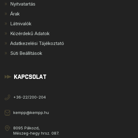
Nyitvatartás
Árak
Látnivalók
Közérdekű Adatok
Adatkezelési Tájékoztató
Süti Beállítások
Kapcsolat
+36-22/200-204
kempp@kempp.hu
8095 Pákozd,
Mészeg-hegy hrsz. 087.